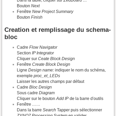
Dans la table, cliquer sur
ZedBoard …
Bouton
Next
Fenêtre
New Project Summary
Bouton
Finish
Creation et remplissage du schema-
bloc
Cadre
Flow Navigator
Section
IP Integrator
Cliquer sur
Ceate Block Design
Fenêtre
Create Block Design
Ligne
Design name:
indiquer le nom du schéma,
exemple
proc_et_LEDs
Laisser les autres champs par défaut
Cadre
Bloc Design
Sous cadre
Diagram
Cliquer sur le bouton
Add IP
de la barre d'outils
Fenêtre
……
Dans la barre
Search
Tapper puis sélectionner
ZYNQ7 Processing System
en valider